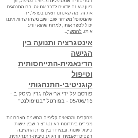
הטריטוריה שמטופלים מביאים לטיפול, אך
כיוון שאינם יודעים לדבר את זה, הם מתנהגים
את זה. מה שאנחנו רואים בפועל, זה
שהמטופל משחזר שוב ושוב משהו שהוא איננו
יכול לספר אותו, למרות שהוא יודע
אותו.
להמשך
...
אינטגרציה ותנועה בין
הגישה
הדינאמית-התייחסותית
וטיפול
קוגניטיבי-התנהגותי
פורסם על ידי אריאלה גרין מיסק ב -
05/06/16 - בפורטל "בטיפולנט
"
מחקרים וממצאים קליניים מהשנים האחרונות
מכירים ביתרונות האינטגרציה שבין גישות
טיפול שונות, ובמיוחד בין צורת החשיבה
הפסיכודיאנמית וזו הקוגניטיבית-התנהגותית.