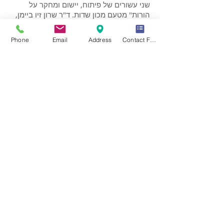
שני עשורים של פיתוח, יישום ומחקר על
הורות" מטעם מכון שדות. ד"ר שרון זיו ביימן,
מנהלת המכון, הנחתה את היום. אולם הכנס
רחב הידיים, בהיכל התרבות דרום השרון,
Phone
Email
Address
Contact Form
התמלא אנשי מקצוע שבאו לשמוע את פרופ'
עומר ממקור ראשון. המודל אותו עמד להציג
נלמד, יושם וזכה להדים נרחבים בעולם,
כאשר מכונים, שירותים קהילתיים ובתי ספר
ברחבי העולם מאמצים את הגישה העומדת
מאחוריו כקוד טיפולי.
להמשך
...
טכניקות חדשות בטיפול
קוגניטיבי התנהגותי
בחרדה חברתית
פורסם על ידי אריאלה גרין מיסק ב -
23/06/14 - בפורטל "בטיפולנט"
במאי התקיימה בגני יהושע הרצאה מטעם
איט"ה בנושא טכניקות חדשות בטיפול