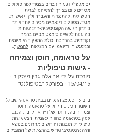
גם מטפלי CBT העובדים בצמוד לפרוטוקולים,
מכירים כיום בצורך להתייחס לברית
הטיפולית, להתנגדות והעברה ולקווי אישיות.
מנגד, מטפלים דינאמיים מכירים יותר ויותר
ביתרון הגישה הקוגניטיבית-התנהגותית
בהיענות לקשיים סימפטומטיים ברמה
נקודתית, בהרחבת יכולת התפקוד היומיומית
ובמפגש חי ודינאמי עם המציאות.
להמשך
...
על טראומה, חוסן וצמיחה
- גישות טיפוליות
פורסם על ידי אריאלה גרין מיסק ב -
15/04/15 - בפורטל "בטיפולנט
"
ביום 25.03.15 התקיים בבית סוראסקי שבתל
השומר הכינוס הגדול על טראומה, חוסן
וצמיחה בהנחייתה של ד"ר אורלי בך. הכנס
עסק בטראומה כחוויה לאומית והציג גישות
טיפוליות, תובנות וחידושים אחרונים בנושא,
והיה אינטנסיבי וגדוש בהרצאות של המובילים