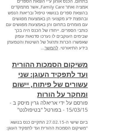
בתחום. הכנס אורגן ע"י הוצאת הספרים
אמציה ואתר Family Care, אשר מתמקדים
בהוצאת ספרים בנושאי טיפול ובריאות הנפש
ובהפצת ידע מקצועי הן באמצעות מפגשים
עם מומחים בתחום והן באמצעות מפגשים עם
כותבי הספרים. ייחודו של הכנס היה בכך
שבימים העוקבים לו נערכו סדנאות עומק
שאפשרו הכרות ותרגול של השיטות והטמעתן
בידע התיאורטי.
להמשך
...
משיקום הסמכות ההורית
ועד לתפקיד העוגן: שני
עשורים של פיתוח, יישום
ומחקר על הורות
פורסם על ידי אריאלה גרין מיסק ב -
15/03/15 - בפורטל "בטיפולנט
"
ביום שישי ה-27.02.15 התקיים כנס בנושא
"משיקום הסמכות ההורית ועד לתפקיד העוגן: